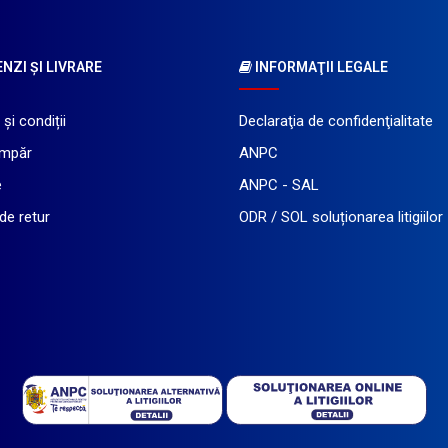
ZI ŞI LIVRARE
INFORMAŢII LEGALE
și condiții
Declaraţia de confidenţialitate
mpăr
ANPC
e
ANPC - SAL
 de retur
ODR / SOL soluționarea litigiilor