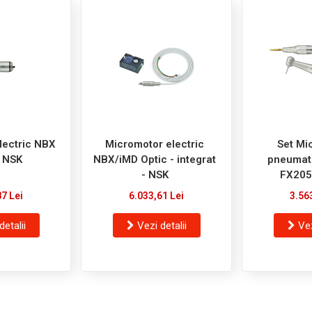
lectric NBX
Micromotor electric
Set Mi
- NSK
NBX/iMD Optic - integrat
pneumati
- NSK
FX205
87 Lei
6.033,61 Lei
3.56
detalii
Vezi detalii
Vez