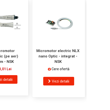
cromotor
Micromotor electric NLX
Micromo
c (pe aer)
nano Optic - integrat -
(compon
m - NSK
NSK
portabil s
3,01 Lei
Cere ofertă
5.
i detalii
V
Vezi detalii