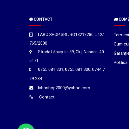
CONTACT
COMEN
LABO SHOP SRL, RO13213280, J12/
Termeni 
765/2000
Cum cu
Strada Lăpușului 39, Cluj-Napoca, 40
Garanți
0171
Politica
0755 081 301
0755 081 300
0744 7
,
,
99 234
laboshop2000@yahoo.com
Contact