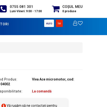
0755 081 301
COŞUL MEU
Luni-Vineri: 9:00 - 17:00
0
produse
euro
lei
TORI
od Produs:
Viva Ace micromotor, cod:
104002
sponibilitate:
La comandă
Vă rugăm să ne
contactați
pentru