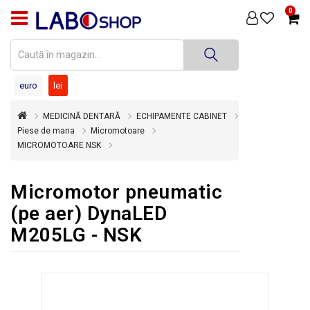
0
PRODUSE
MEDICINĂ
DENTARĂ
euro
lei
TEHNICĂ
MEDICINĂ DENTARĂ
ECHIPAMENTE CABINET
DENTARĂ
Piese de mana
Micromotoare
MICROMOTOARE NSK
DEZINFECȚIE
ȘI
STERILIZARE
Micromotor pneumatic
SUPER
(pe aer) DynaLED
OFERTĂ
M205LG - NSK
ÎNCHIRIERI
ECHIPAMENTE
SECOND
HAND