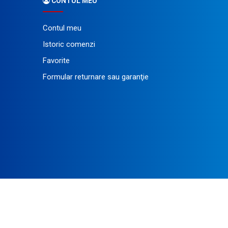
CONTUL MEU
Contul meu
Istoric comenzi
Favorite
Formular returnare sau garanţie
ezente în site.