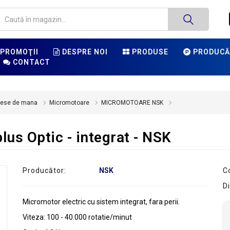
PROMOŢII
DESPRE NOI
PRODUSE
PRODUCĂ
CONTACT
iese de mana
Micromotoare
MICROMOTOARE NSK
lus Optic - integrat - NSK
Producător:
NSK
C
Di
Micromotor electric cu sistem integrat, fara perii.
Viteza: 100 - 40.000 rotatie/minut