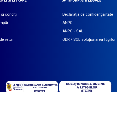
ZI ŞI LIVRARE
INFORMAŢII LEGALE
și condiții
Declaraţia de confidenţialitate
mpăr
ANPC
e
ANPC - SAL
 de retur
ODR / SOL soluționarea litigiilor
 SHOP SRL
- toate drepturile rezervate asupra imaginilor și informațiilor tehnice pr
Magazin dezvoltat de
LiveCOM