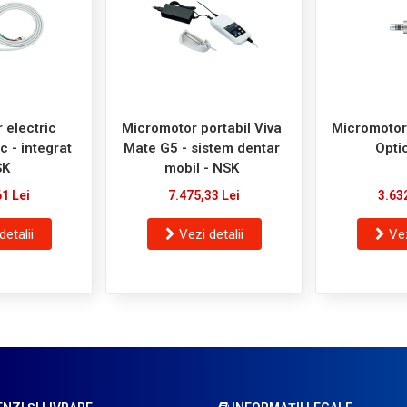
 electric
Micromotor portabil Viva
Micromotor
 - integrat
Mate G5 - sistem dentar
Opti
SK
mobil - NSK
61 Lei
7.475,33 Lei
3.63
detalii
Vezi detalii
Vez