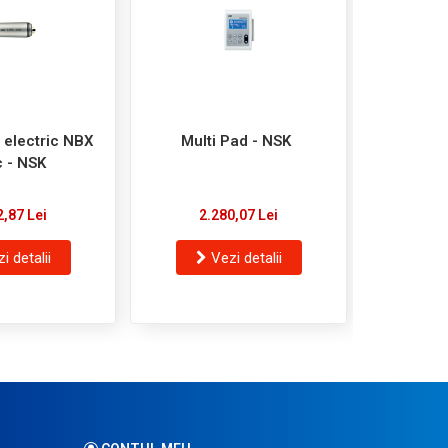
 electric NBX
Multi Pad - NSK
Micromoto
c - NSK
nano S23
- por
2,87 Lei
2.280,07 Lei
11.
i detalii
Vezi detalii
V