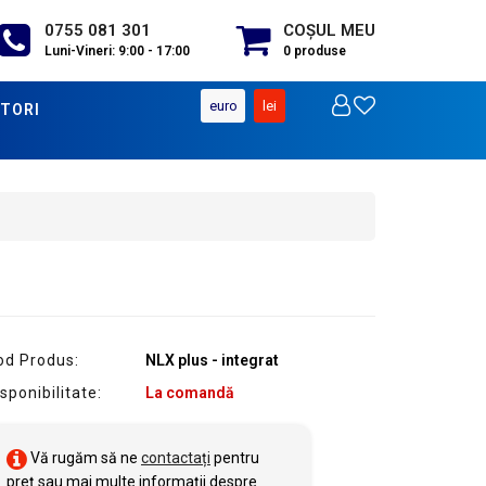
0755 081 301
COŞUL MEU
Luni-Vineri: 9:00 - 17:00
0
produse
euro
lei
TORI
od Produs:
NLX plus - integrat
sponibilitate:
La comandă
Vă rugăm să ne
contactați
pentru
preț sau mai multe informații despre