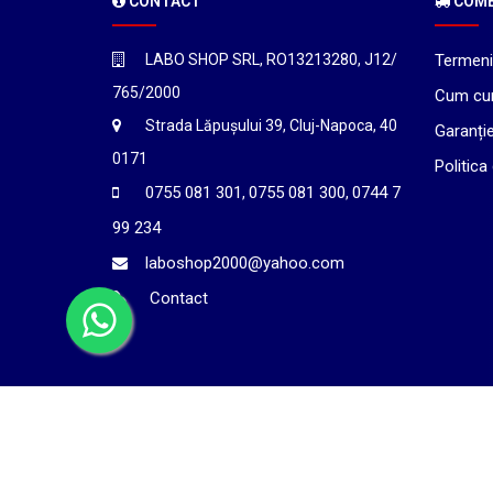
CONTACT
COMEN
LABO SHOP SRL, RO13213280, J12/
Termeni 
765/2000
Cum cu
Strada Lăpușului 39, Cluj-Napoca, 40
Garanți
0171
Politica
0755 081 301
0755 081 300
0744 7
,
,
99 234
laboshop2000@yahoo.com
Contact
©2026
LABO