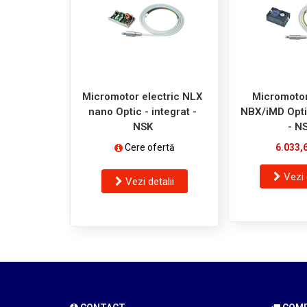
Micromotor electric NLX
Micromotor
nano Optic - integrat -
NBX/iMD Optic
NSK
- N
Cere ofertă
6.033,
Vezi 
Vezi detalii