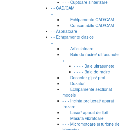
- - - Cuptoare sinterizare
- - CAD/CAM
+
- - - Echipamente CAD/CAM
- - - Consumabile CAD/CAM
- - Aspiratoare
- - Echipamente clasice
+
- - - Articulatoare
- - - Baie de racire/ ultrasunete
+
- - - - Baie ultrasunete
- - - - Baie de racire
- - - Decantor gips/ praf
- - - Dozator
- - - Echipamente sectionat
modele
- - - Incinta prelucrat/ aparat
frezare
- - - Laser/ aparat de lipit
- - - Masuta vibratoare
- - - Micromotoare si turbine de
laborator