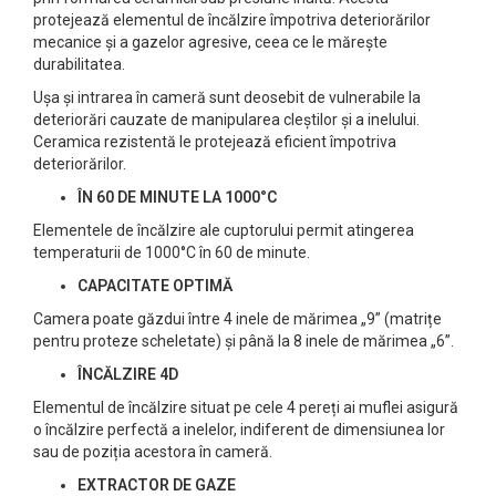
protejează elementul de încălzire împotriva deteriorărilor
mecanice și a gazelor agresive, ceea ce le mărește
durabilitatea.
Ușa și intrarea în cameră sunt deosebit de vulnerabile la
deteriorări cauzate de manipularea cleștilor și a inelului.
Ceramica rezistentă le protejează eficient împotriva
deteriorărilor.
ÎN 60 DE MINUTE LA 1000°C
Elementele de încălzire ale cuptorului permit atingerea
temperaturii de 1000°C în 60 de minute.
CAPACITATE OPTIMĂ
Camera poate găzdui între 4 inele de mărimea „9” (matrițe
pentru proteze scheletate) și până la 8 inele de mărimea „6”.
ÎNCĂLZIRE 4D
Elementul de încălzire situat pe cele 4 pereți ai muflei asigură
o încălzire perfectă a inelelor, indiferent de dimensiunea lor
sau de poziția acestora în cameră.
EXTRACTOR DE GAZE