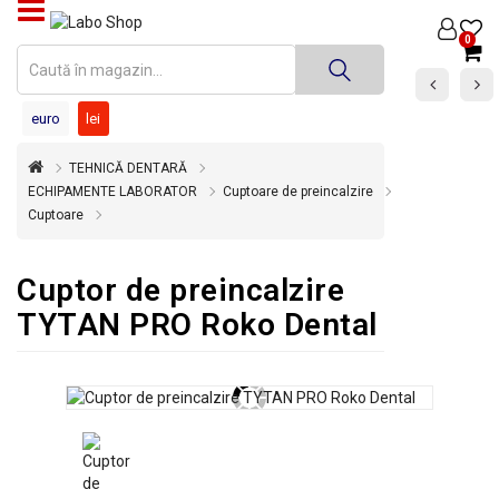
PRODUSE
0
MEDICINĂ
euro
lei
DENTARĂ
TEHNICĂ DENTARĂ
TEHNICĂ
DENTARĂ
ECHIPAMENTE LABORATOR
Cuptoare de preincalzire
Cuptoare
DEZINFECȚIE
ȘI
Cuptor de preincalzire
STERILIZARE
TYTAN PRO Roko Dental
SUPER
OFERTĂ
ÎNCHIRIERI
ECHIPAMENTE
SECOND
HAND