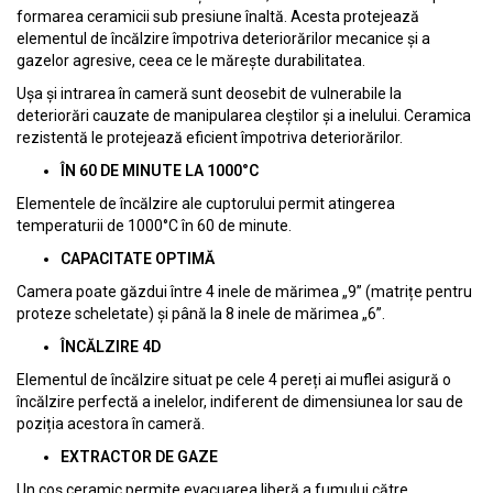
formarea ceramicii sub presiune înaltă. Acesta protejează
elementul de încălzire împotriva deteriorărilor mecanice și a
gazelor agresive, ceea ce le mărește durabilitatea.
Ușa și intrarea în cameră sunt deosebit de vulnerabile la
deteriorări cauzate de manipularea cleștilor și a inelului. Ceramica
rezistentă le protejează eficient împotriva deteriorărilor.
ÎN 60 DE MINUTE LA 1000°C
Elementele de încălzire ale cuptorului permit atingerea
temperaturii de 1000°C în 60 de minute.
CAPACITATE OPTIMĂ
Camera poate găzdui între 4 inele de mărimea „9” (matrițe pentru
proteze scheletate) și până la 8 inele de mărimea „6”.
ÎNCĂLZIRE 4D
Elementul de încălzire situat pe cele 4 pereți ai muflei asigură o
încălzire perfectă a inelelor, indiferent de dimensiunea lor sau de
poziția acestora în cameră.
EXTRACTOR DE GAZE
Un coș ceramic permite evacuarea liberă a fumului către