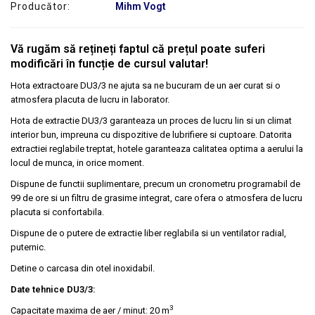
Producător:
Mihm Vogt
SERVICE
Vă rugăm să rețineți faptul că prețul poate suferi
modificări în funcție de cursul valutar!
Hota extractoare DU3/3 ne ajuta sa ne bucuram de un aer curat si o
atmosfera placuta de lucru in laborator.
Hota de extractie DU3/3 garanteaza un proces de lucru lin si un climat
interior bun, impreuna cu dispozitive de lubrifiere si cuptoare. Datorita
extractiei reglabile treptat, hotele garanteaza calitatea optima a aerului la
locul de munca, in orice moment.
Dispune de functii suplimentare, precum un cronometru programabil de
99 de ore si un filtru de grasime integrat, care ofera o atmosfera de lucru
placuta si confortabila.
Dispune de o putere de extractie liber reglabila si un ventilator radial,
puternic.
Detine o carcasa din otel inoxidabil.
Date tehnice DU3/3:
3
Capacitate maxima de aer / minut: 20 m