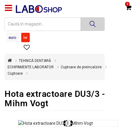
0
PRODUSE
MEDICINĂ
DENTARĂ
euro
lei
TEHNICĂ
DENTARĂ
TEHNICĂ DENTARĂ
DEZINFECȚIE
ECHIPAMENTE LABORATOR
Cuptoare de preincalzire
ȘI
Cuptoare
STERILIZARE
SUPER
Hota extractoare DU3/3 -
OFERTĂ
Mihm Vogt
ÎNCHIRIERI
ECHIPAMENTE
SECOND
HAND