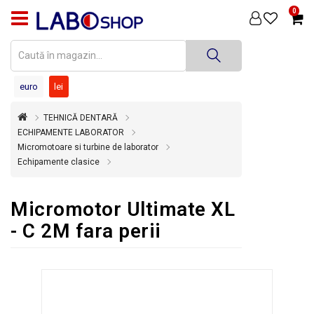
0
PRODUSE
MEDICINĂ
DENTARĂ
euro
lei
TEHNICĂ
TEHNICĂ DENTARĂ
DENTARĂ
ECHIPAMENTE LABORATOR
Micromotoare si turbine de laborator
DEZINFECȚIE
Echipamente clasice
ȘI
STERILIZARE
Micromotor Ultimate XL
SUPER
OFERTĂ
- C 2M fara perii
ÎNCHIRIERI
ECHIPAMENTE
SECOND
HAND