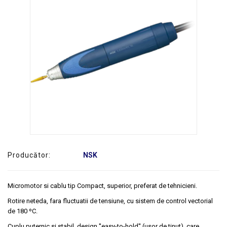
SERVICE
Producător:
NSK
Micromotor si cablu tip Compact, superior, preferat de tehnicieni.
Rotire neteda, fara fluctuatii de tensiune, cu sistem de control vectorial
de 180 ºC.
Cuplu puternic si stabil, design ''easy-to-hold'' (usor de tinut), care