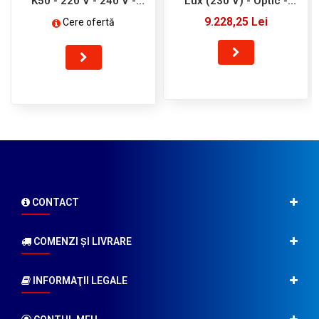
K50 - 220 V - 240 V -
Lux (230 V) - Optic -
Zubler
NSK
9.228,25 Lei
Cere ofertă
CONTACT
COMENZI ŞI LIVRARE
INFORMAŢII LEGALE