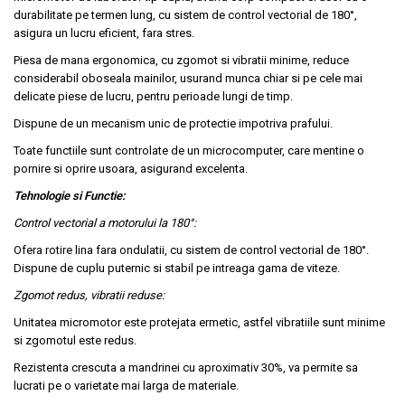
durabilitate pe termen lung, cu sistem de control vectorial de 180°,
asigura un lucru eficient, fara stres.
Piesa de mana ergonomica, cu zgomot si vibratii minime, reduce
considerabil oboseala mainilor, usurand munca chiar si pe cele mai
delicate piese de lucru, pentru perioade lungi de timp.
Dispune de un mecanism unic de protectie impotriva prafului.
Toate functiile sunt controlate de un microcomputer, care mentine o
pornire si oprire usoara, asigurand excelenta.
Tehnologie si Functie:
Control vectorial a motorului la 180°:
Ofera rotire lina fara ondulatii, cu sistem de control vectorial de 180°.
Dispune de cuplu puternic si stabil pe intreaga gama de viteze.
Zgomot redus, vibratii reduse:
Unitatea micromotor este protejata ermetic, astfel vibratiile sunt minime
si zgomotul este redus.
Rezistenta crescuta a mandrinei cu aproximativ 30%, va permite sa
lucrati pe o varietate mai larga de materiale.