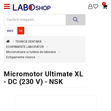
0
PRODUSE
MEDICINĂ
DENTARĂ
euro
lei
TEHNICĂ
TEHNICĂ DENTARĂ
DENTARĂ
ECHIPAMENTE LABORATOR
Micromotoare si turbine de laborator
DEZINFECȚIE
Echipamente clasice
ȘI
STERILIZARE
Micromotor Ultimate XL
SUPER
OFERTĂ
- DC (230 V) - NSK
ÎNCHIRIERI
ECHIPAMENTE
SECOND
HAND