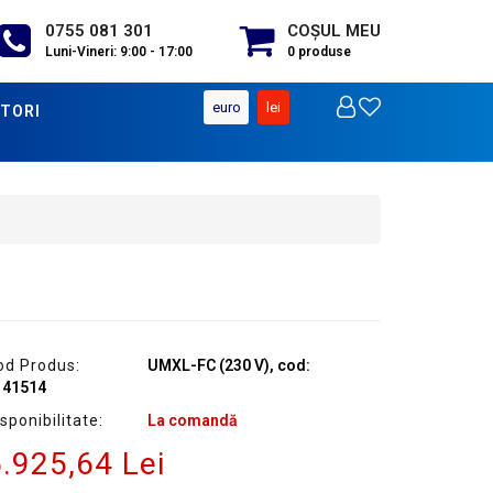
0755 081 301
COŞUL MEU
Luni-Vineri: 9:00 - 17:00
0
produse
euro
lei
TORI
od Produs:
UMXL-FC (230 V), cod:
141514
sponibilitate:
La comandă
.925,64 Lei