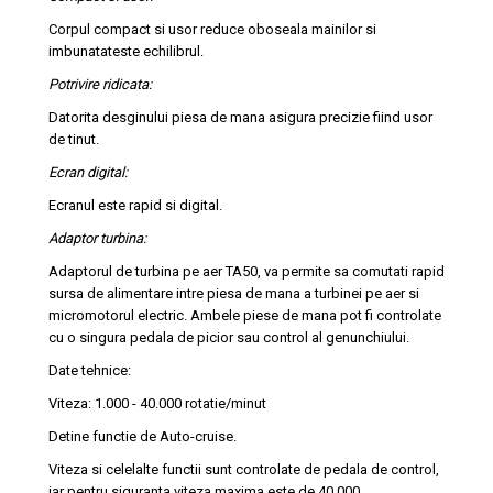
Corpul compact si usor reduce oboseala mainilor si
imbunatateste echilibrul.
Potrivire ridicata:
Datorita desginului piesa de mana asigura precizie fiind usor
de tinut.
Ecran digital:
Ecranul este rapid si digital.
Adaptor turbina:
Adaptorul de turbina pe aer TA50, va permite sa comutati rapid
sursa de alimentare intre piesa de mana a turbinei pe aer si
micromotorul electric. Ambele piese de mana pot fi controlate
cu o singura pedala de picior sau control al genunchiului.
Date tehnice:
Viteza: 1.000 - 40.000 rotatie/minut
Detine functie de Auto-cruise.
Viteza si celelalte functii sunt controlate de pedala de control,
iar pentru siguranta viteza maxima este de 40.000