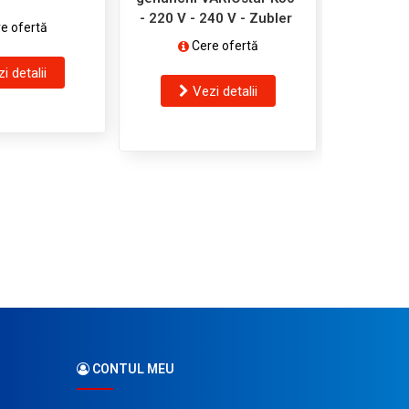
- 220 V - 240 V - Zubler
e ofertă
Cere ofertă
i detalii
Unitat
Vezi detalii
VARIOsta
240 
C
V
CONTUL MEU