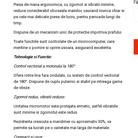
F
Piesa de mana ergonomica, cu zgomot si vibratii minime,
reduce considerabil oboseala mainilor, usurand munca chiar si
pe cele mai delicate piese de lucru, pentru perioade lungi de
timp.
Dispune de un mecanism unic de protectie impotriva prafului.
Toate functiile sunt controlate de un microcomputer, care
mentine o pornire si oprire usoara, asigurand excelenta.
Tehnologie si Functie:
Control vectorial a motorului la 180°:
Ofera rotire lina fara ondulatii, cu sistem de control vectorial
de 180°. Dispune de cuplu puternic si stabil pe intreaga gama
de viteze.
Zgomot redus, vibratii reduse:
Unitatea micromotor este protejata ermetic, astfel vibratiile
sunt minime si zgomotul este redus.
Rezistenta crescuta a mandrinei cu aproximativ 30%, va
permite sa lucrati pe o varietate mai larga de materiale.
Compact si usor: