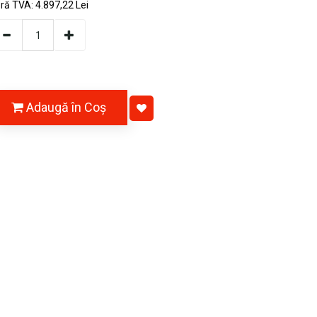
ără TVA:
4.897,22 Lei
Adaugă în Coş