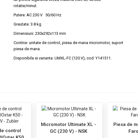
rotatie/minut.
Putere: AC 230 V 50/60 Hz
Greutate: 3.8 kg
Dimensiuni: 230x292x113 mm
Contine: unitate de control, piesa de mana micromotor, suport
piesa de mana.
Disponibila si varianta: UMXL-FC (120 V), cod: Y141511.
Micromotor Ultimate XL -
Piesa de m
de control
GC (230 V) - NSK
Faro
IOstar K50