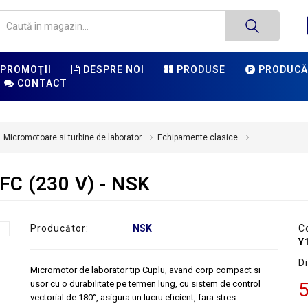
PROMOŢII
DESPRE NOI
PRODUSE
PRODUCĂ
CONTACT
Micromotoare si turbine de laborator
Echipamente clasice
FC (230 V) - NSK
Producător:
NSK
C
Y
Di
Micromotor de laborator tip Cuplu, avand corp compact si
usor cu o durabilitate pe termen lung, cu sistem de control
5
vectorial de 180°, asigura un lucru eficient, fara stres.