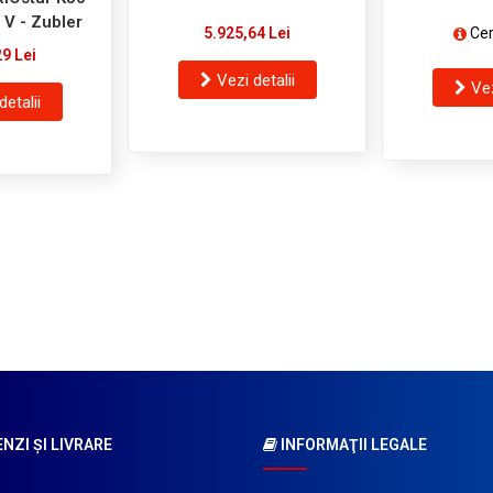
 V - Zubler
5.925,64 Lei
Cer
29 Lei
Vezi detalii
Vez
detalii
ZI ŞI LIVRARE
INFORMAŢII LEGALE