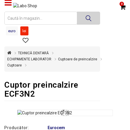
0
PRODUSE
MEDICINĂ
euro
lei
DENTARĂ
TEHNICĂ
DENTARĂ
TEHNICĂ DENTARĂ
ECHIPAMENTE LABORATOR
Cuptoare de preincalzire
DEZINFECȚIE
Cuptoare
ȘI
STERILIZARE
Cuptor preincalzire
SUPER
OFERTĂ
ECF3N2
ÎNCHIRIERI
ECHIPAMENTE
SECOND
HAND
Producător:
Eurocem