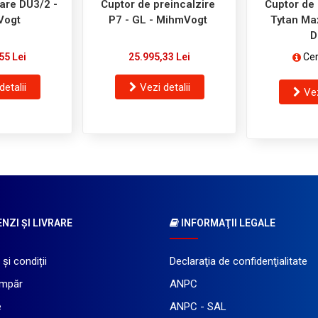
are DU3/2 -
Cuptor de preincalzire
Cuptor de 
Vogt
P7 - GL - MihmVogt
Tytan Ma
D
55 Lei
25.995,33 Lei
Cer
detalii
Vezi detalii
Vez
ZI ŞI LIVRARE
INFORMAŢII LEGALE
și condiții
Declaraţia de confidenţialitate
mpăr
ANPC
e
ANPC - SAL