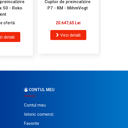
preincalzire
Cuptor de preincalzire
Cuptor
x 50 - Roko
P7 - KM - MihmVogt
L3
ent
e ofertă
20.647,65 Lei
C
Vezi detalii
i detalii
V
CONTUL MEU
Contul meu
Istoric comenzi
Favorite