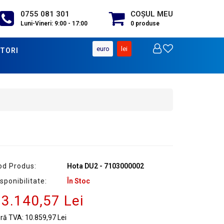
0755 081 301
COŞUL MEU
Luni-Vineri: 9:00 - 17:00
0
produse
euro
lei
TORI
od Produs:
Hota DU2 - 7103000002
sponibilitate:
În Stoc
3.140,57 Lei
ără TVA:
10.859,97 Lei