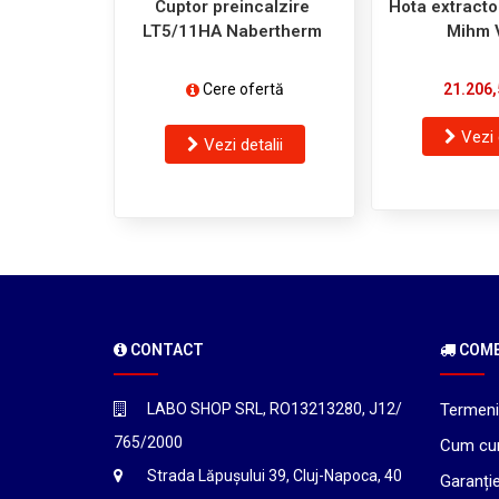
Cuptor preincalzire
Hota extracto
LT5/11HA Nabertherm
Mihm 
Cere ofertă
21.206,
Vezi 
Vezi detalii
CONTACT
COMEN
LABO SHOP SRL, RO13213280, J12/
Termeni 
765/2000
Cum cu
Strada Lăpușului 39, Cluj-Napoca, 40
Garanți