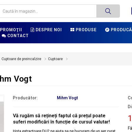
PROMOŢII
DESPRE NOI
PRODUSE
PRODUCĂ
CONTACT
Cuptoare de preincalzire
Cuptoare
ihm Vogt
Producător:
Mihm Vogt
C
Di
Vă rugăm să rețineți faptul că prețul poate
1
suferi modificări în funcție de cursul valutar!
F
Hota extractoare DU2 ne ajuta sa ne bucuram de un aer curat