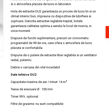
si o atmosfera placuta de lucru in laborator.
Hota de extractie DU2 garanteaza un proces de lucru lin si un
climat interior bun, impreuna cu dispozitive de lubrifiere si
cuptoare. Datorita extractiei reglabile treptat, hotele
garanteaza calitatea optima a aerului la locul de munca, in
orice moment.
Dispune de functii suplimentare, precum un cronometru
programabil de 99 de ore, care ofera o atmosfera de lucru
placuta si confortabila.
Dispune de o putere de extractie liber reglabila si un ventilator
radial, puternic.
Detine o carcasa din otel inoxidabil.
Date tehnice DU2:
3
Capacitate maxima de aer / minut: 14 m
Teava de evacuare Ø : 100 mm
Timer 99 h: optional
Filtre de grasime: nu sunt compatibile