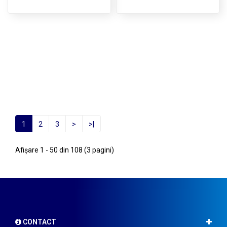
1
2
3
>
>|
Afişare 1 - 50 din 108 (3 pagini)
CONTACT