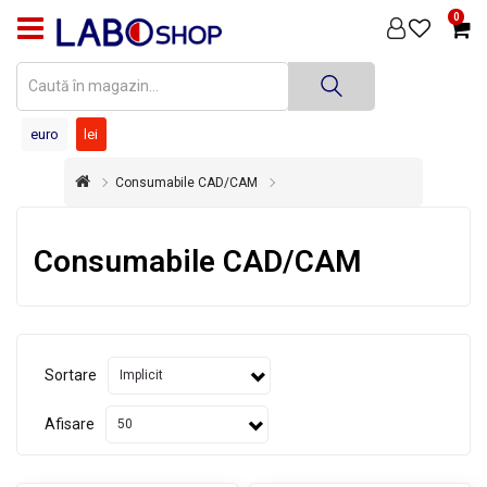
0
PRODUSE
MEDICINĂ
DENTARĂ
euro
lei
TEHNICĂ
Consumabile CAD/CAM
DENTARĂ
DEZINFECȚIE
Consumabile CAD/CAM
ȘI
STERILIZARE
SUPER
OFERTĂ
Sortare
ÎNCHIRIERI
ECHIPAMENTE
Afisare
SECOND
HAND