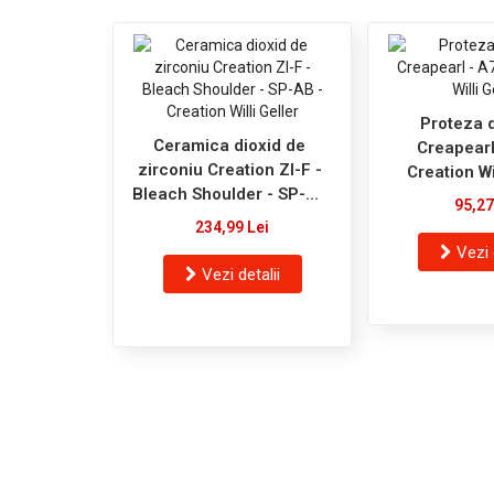
Proteza 
Ceramica dioxid de
Creapearl
zirconiu Creation ZI-F -
Creation Wi
Bleach Shoulder - SP-AB
95,27
- Creation Willi Geller
234,99 Lei
Vezi 
Vezi detalii