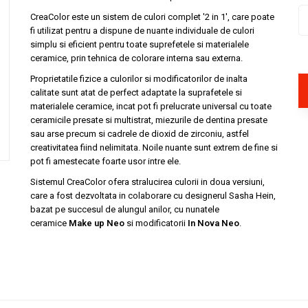
CreaColor este un sistem de culori complet '2 in 1', care poate
fi utilizat pentru a dispune de nuante individuale de culori
simplu si eficient pentru toate suprefetele si materialele
ceramice, prin tehnica de colorare interna sau externa.
Proprietatile fizice a culorilor si modificatorilor de inalta
calitate sunt atat de perfect adaptate la suprafetele si
materialele ceramice, incat pot fi prelucrate universal cu toate
ceramicile presate si multistrat, miezurile de dentina presate
sau arse precum si cadrele de dioxid de zirconiu, astfel
creativitatea fiind nelimitata. Noile nuante sunt extrem de fine si
pot fi amestecate foarte usor intre ele.
Sistemul CreaColor ofera stralucirea culorii in doua versiuni,
care a fost dezvoltata in colaborare cu designerul Sasha Hein,
bazat pe succesul de alungul anilor, cu nunatele
ceramice
Make up Neo
si modificatorii
In Nova Neo
.