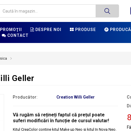
PROMOŢII
DESPRE NOI
PRODUSE
PRODUCĂ
CONTACT
sica
lli Geller
Producător:
Creation Willi Geller
C
Di
Vă rugăm să rețineți faptul că prețul poate
8
suferi modificări în funcție de cursul valutar!
F
Kitul CreaColor contine kitul Make up Neo si kitul In Nova Neo.