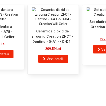
Set clatir
dentara
Creation 
Ceramica dioxid de
 - A78 -
zirconiu Creation ZI-CT -
lli Geller
222
Dentine - D-A1 -> D-D4 -
 Lei
Creation Willi Geller
209,59 Lei
Vez
detalii
Vezi detalii