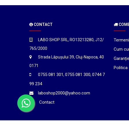
CONTACT
COMEN
LABO SHOP SRL, RO13213280, J12/
Termeni 
765/2000
Cum cu
Strada Lăpușului 39, Cluj-Napoca, 40
Garanți
0171
Politica
0755 081 301
0755 081 300
0744 7
,
,
99 234
laboshop2000@yahoo.com
Contact