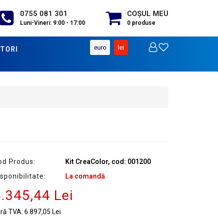
0755 081 301
COŞUL MEU
Luni-Vineri: 9:00 - 17:00
0
produse
euro
lei
TORI
od Produs:
Kit CreaColor, cod: 001200
sponibilitate:
La comandă
.345,44 Lei
ără TVA:
6.897,05 Lei