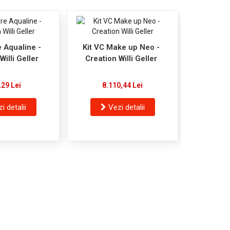
e Aqualine -
Kit VC Make up Neo -
Willi Geller
Creation Willi Geller
,29 Lei
8.110,44 Lei
i detalii
Vezi detalii
Creation
Shade NT 
1
V