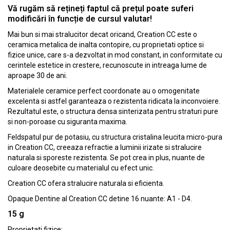
Vă rugăm să rețineți faptul că prețul poate suferi
modificări în funcție de cursul valutar!
Mai bun si mai stralucitor decat oricand, Creation CC este o
ceramica metalica de inalta contopire, cu proprietati optice si
fizice unice, care s-a dezvoltat in mod constant, in conformitate cu
cerintele estetice in crestere, recunoscute in intreaga lume de
aproape 30 de ani.
Materialele ceramice perfect coordonate au o omogenitate
excelenta si astfel garanteaza o rezistenta ridicata la inconvoiere.
Rezultatul este, o structura densa sinterizata pentru straturi pure
si non-poroase cu siguranta maxima.
Feldspatul pur de potasiu, cu structura cristalina leucita micro-pura
in Creation CC, creeaza refractie a luminii irizate si stralucire
naturala si sporeste rezistenta. Se pot crea in plus, nuante de
culoare deosebite cu materialul cu efect unic.
Creation CC ofera stralucire naturala si eficienta.
Opaque Dentine al Creation CC detine 16 nuante: A1 - D4.
15 g
Proprietati fizice: