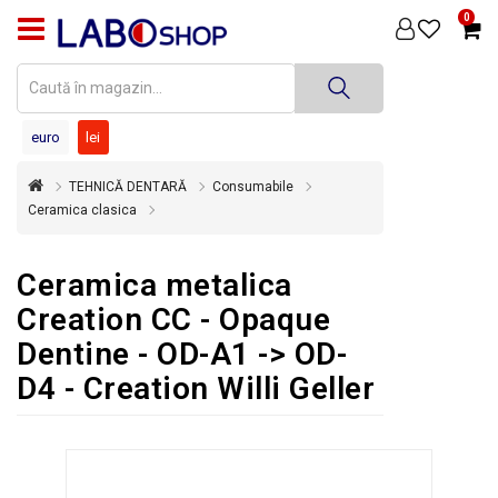
0
PRODUSE
MEDICINĂ
DENTARĂ
euro
lei
TEHNICĂ
TEHNICĂ DENTARĂ
Consumabile
DENTARĂ
Ceramica clasica
DEZINFECȚIE
ȘI
Ceramica metalica
STERILIZARE
Creation CC - Opaque
SUPER
Dentine - OD-A1 -> OD-
OFERTĂ
D4 - Creation Willi Geller
ÎNCHIRIERI
ECHIPAMENTE
SECOND
HAND