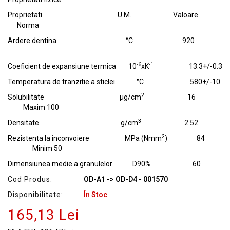
Proprietati U.M. Valoare
Norma
Ardere dentina °C 920
-6
-1
Coeficient de expansiune termica 10
xK
13.3+/-0.3
Temperatura de tranzitie a sticlei °C 580+/-10
2
Solubilitate µg/cm
16
Maxim 100
3
Densitate g/cm
2.52
2
Rezistenta la inconvoiere MPa (Nmm
) 84
Minim 50
Dimensiunea medie a granulelor D90% 60
Cod Produs:
OD-A1 -> OD-D4 - 001570
Disponibilitate:
În Stoc
165,13 Lei