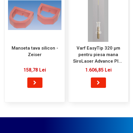
Manseta tava silicon -
Varf EasyTip 320 µm
Zeiser
pentru piesa mana
SiroLaser Advance Plus
- Sirona
158,78 Lei
1.606,85 Lei