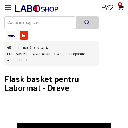
0
PRODUSE
MEDICINĂ
DENTARĂ
euro
lei
TEHNICĂ
TEHNICĂ DENTARĂ
DENTARĂ
ECHIPAMENTE LABORATOR
Accesorii aparate
Accesorii
DEZINFECȚIE
ȘI
STERILIZARE
Flask basket pentru
SUPER
Labormat - Dreve
OFERTĂ
ÎNCHIRIERI
ECHIPAMENTE
SECOND
HAND