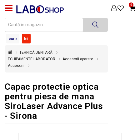
0
PRODUSE
MEDICINĂ
DENTARĂ
euro
lei
TEHNICĂ
TEHNICĂ DENTARĂ
DENTARĂ
ECHIPAMENTE LABORATOR
Accesorii aparate
Accesorii
DEZINFECȚIE
ȘI
STERILIZARE
Capac protectie optica
SUPER
pentru piesa de mana
OFERTĂ
SiroLaser Advance Plus
ÎNCHIRIERI
- Sirona
ECHIPAMENTE
SECOND
HAND