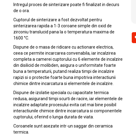
Intregul proces de sinterizare poate fi finalizat in decurs
de o ora.
Cuptorul de sinterizare a fost dezvoltat pentru
sinterizarea rapida a 1-3 coroane simple din oxid de
zirconiu translucid pana la o temperatura maxima de
1600 °C.
Dispune de o masa de ridicare cu actionare electrica,
ceea ce permite incarcarea convenabila, iar incalzirea
completa a camerei cuptorului cu 6 elemente de incalzire
din disilicid de molibden, asigura o uniformitate foarte
buna a temperaturii, putand realiza timpi de incalzire
rapizi si o protectie foarte buna impotriva interactiunii
chimice dintre incarcatura si elementele de incalzire.
Dispune de izolatie speciala cu capacitate termica
redusa, asigurand timpi scurti de racire, iar elementele de
incalzire adaptate procesului evita cat mai bine posibil
interactiunile chimice dintre incarcatura si componentele
cuptorului, oferind o lunga durata de viata.
Coroanele sunt asezate intr-un saggar din ceramica
termica.