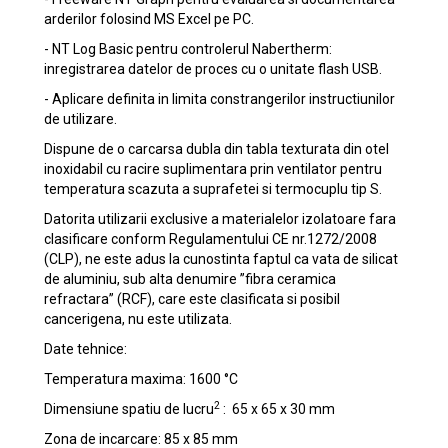
arderilor folosind MS Excel pe PC.
- NT Log Basic pentru controlerul Nabertherm:
inregistrarea datelor de proces cu o unitate flash USB.
- Aplicare definita in limita constrangerilor instructiunilor
de utilizare.
Dispune de o carcarsa dubla din tabla texturata din otel
inoxidabil cu racire suplimentara prin ventilator pentru
temperatura scazuta a suprafetei si termocuplu tip S.
Datorita utilizarii exclusive a materialelor izolatoare fara
clasificare conform Regulamentului CE nr.1272/2008
(CLP), ne este adus la cunostinta faptul ca vata de silicat
de aluminiu, sub alta denumire ”fibra ceramica
refractara” (RCF), care este clasificata si posibil
cancerigena, nu este utilizata.
Date tehnice:
Temperatura maxima: 1600 °C
2
Dimensiune spatiu de lucru
: 65 x 65 x 30 mm
Zona de incarcare: 85 x 85 mm