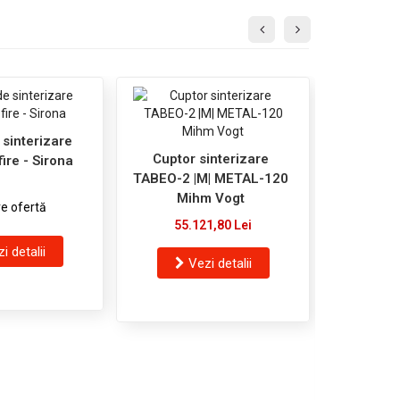
 sinterizare
Cuptor sinterizare
ire - Sirona
TABEO-2 |M| METAL-120
Mihm Vogt
e ofertă
55.121,80 Lei
i detalii
Vezi detalii
Cuptor si
CUBE-20
66.
V