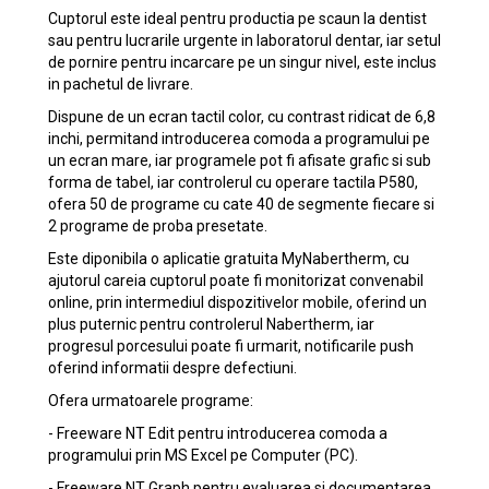
Cuptorul este ideal pentru productia pe scaun la dentist
sau pentru lucrarile urgente in laboratorul dentar, iar setul
de pornire pentru incarcare pe un singur nivel, este inclus
in pachetul de livrare.
Dispune de un ecran tactil color, cu contrast ridicat de 6,8
inchi, permitand introducerea comoda a programului pe
un ecran mare, iar programele pot fi afisate grafic si sub
forma de tabel, iar controlerul cu operare tactila P580,
ofera 50 de programe cu cate 40 de segmente fiecare si
2 programe de proba presetate.
Este diponibila o aplicatie gratuita MyNabertherm, cu
ajutorul careia cuptorul poate fi monitorizat convenabil
online, prin intermediul dispozitivelor mobile, oferind un
plus puternic pentru controlerul Nabertherm, iar
progresul porcesului poate fi urmarit, notificarile push
oferind informatii despre defectiuni.
Ofera urmatoarele programe:
- Freeware NT Edit pentru introducerea comoda a
programului prin MS Excel pe Computer (PC).
- Freeware NT Graph pentru evaluarea si documentarea