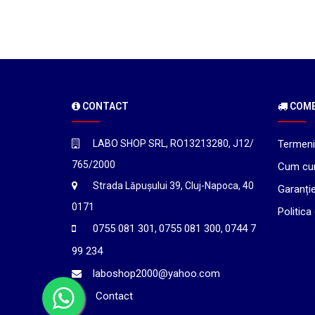
CONTACT
COMEN
LABO SHOP SRL, RO13213280, J12/
Termeni 
765/2000
Cum cu
Strada Lăpușului 39, Cluj-Napoca, 40
Garanți
0171
Politica
0755 081 301
0755 081 300
0744 7
,
,
99 234
laboshop2000@yahoo.com
Contact