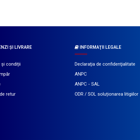
ZI ŞI LIVRARE
INFORMAŢII LEGALE
și condiții
Declaraţia de confidenţialitate
mpăr
ANPC
e
ANPC - SAL
 de retur
ODR / SOL soluționarea litigiilor