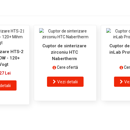
Cuptor de sinterizare
Cuptor de
izare HTS-2
zirconiu HTC
inLab Prof
OW - 120+
Nabertherm
Vogt
Cere ofertă
Cer
27 Lei
Vezi detalii
Vez
detalii