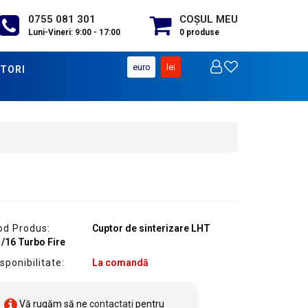
0755 081 301
COŞUL MEU
Luni-Vineri: 9:00 - 17:00
0
produse
euro
lei
TORI
od Produs:
Cuptor de sinterizare LHT
/16 Turbo Fire
sponibilitate:
La comandă
Vă rugăm să ne
contactați
pentru