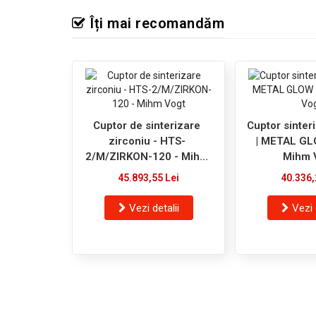
Îți mai recomandăm
Cuptor de sinterizare
Cuptor sinter
zirconiu - HTS-
| METAL GL
2/M/ZIRKON-120 - Mihm
Mihm 
Vogt
45.893,55 Lei
40.336,
Vezi detalii
Vezi 