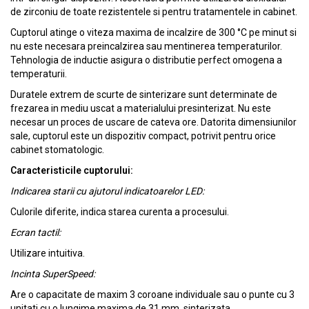
de zirconiu de toate rezistentele si pentru tratamentele in cabinet.
Cuptorul atinge o viteza maxima de incalzire de 300 °C pe minut si
nu este necesara preincalzirea sau mentinerea temperaturilor.
Tehnologia de inductie asigura o distributie perfect omogena a
temperaturii.
Duratele extrem de scurte de sinterizare sunt determinate de
frezarea in mediu uscat a materialului presinterizat. Nu este
necesar un proces de uscare de cateva ore. Datorita dimensiunilor
sale, cuptorul este un dispozitiv compact, potrivit pentru orice
cabinet stomatologic.
Caracteristicile cuptorului:
Indicarea starii cu ajutorul indicatoarelor LED:
Culorile diferite, indica starea curenta a procesului.
Ecran tactil:
Utilizare intuitiva.
Incinta SuperSpeed:
Are o capacitate de maxim 3 coroane individuale sau o punte cu 3
unitati cu o lungime maxima de 31 mm, sinterizata.