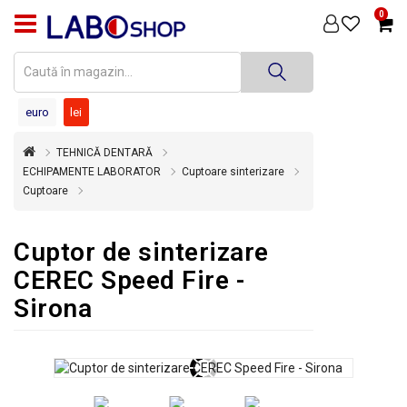
0
PRODUSE
MEDICINĂ
DENTARĂ
euro
lei
TEHNICĂ
TEHNICĂ DENTARĂ
DENTARĂ
ECHIPAMENTE LABORATOR
Cuptoare sinterizare
Cuptoare
DEZINFECȚIE
ȘI
STERILIZARE
Cuptor de sinterizare
SUPER
CEREC Speed Fire -
OFERTĂ
Sirona
ÎNCHIRIERI
ECHIPAMENTE
SECOND
HAND