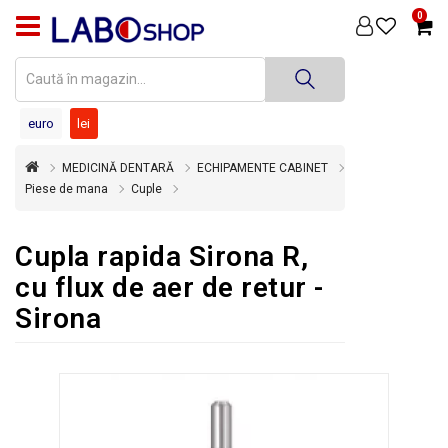
0
PRODUSE
MEDICINĂ
DENTARĂ
euro
lei
TEHNICĂ
MEDICINĂ DENTARĂ
ECHIPAMENTE CABINET
DENTARĂ
Piese de mana
Cuple
DEZINFECȚIE
ȘI
Cupla rapida Sirona R,
STERILIZARE
cu flux de aer de retur -
SUPER
Sirona
OFERTĂ
ÎNCHIRIERI
ECHIPAMENTE
SECOND
HAND