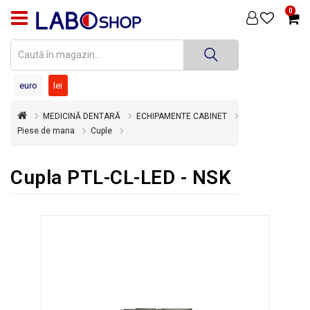
0
PRODUSE
MEDICINĂ
DENTARĂ
euro
lei
TEHNICĂ
MEDICINĂ DENTARĂ
ECHIPAMENTE CABINET
DENTARĂ
Piese de mana
Cuple
DEZINFECȚIE
ȘI
Cupla PTL-CL-LED - NSK
STERILIZARE
SUPER
OFERTĂ
ÎNCHIRIERI
ECHIPAMENTE
SECOND
HAND