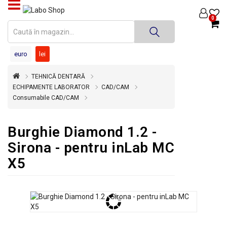
PRODUSE
0
MEDICINĂ
euro
lei
DENTARĂ
TEHNICĂ DENTARĂ
TEHNICĂ
DENTARĂ
ECHIPAMENTE LABORATOR
CAD/CAM
Consumabile CAD/CAM
DEZINFECȚIE
ȘI
Burghie Diamond 1.2 -
STERILIZARE
Sirona - pentru inLab MC
SUPER
OFERTĂ
X5
ÎNCHIRIERI
ECHIPAMENTE
SECOND
HAND