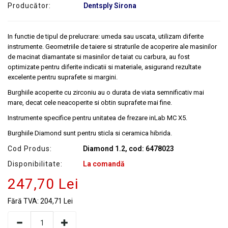
Producător:
Dentsply Sirona
SERVICE
In functie de tipul de prelucrare: umeda sau uscata, utilizam diferite
instrumente. Geometriile de taiere si straturile de acoperire ale masinilor
de macinat diamantate si masinilor de taiat cu carbura, au fost
optimizate pentru diferite indicatii si materiale, asigurand rezultate
excelente pentru suprafete si margini.
Burghiile acoperite cu zirconiu au o durata de viata semnificativ mai
mare, decat cele neacoperite si obtin suprafete mai fine.
Instrumente specifice pentru unitatea de frezare inLab MC X5.
Burghiile Diamond sunt pentru sticla si ceramica hibrida.
Cod Produs:
Diamond 1.2, cod: 6478023
Disponibilitate:
La comandă
247,70 Lei
Fără TVA:
204,71 Lei