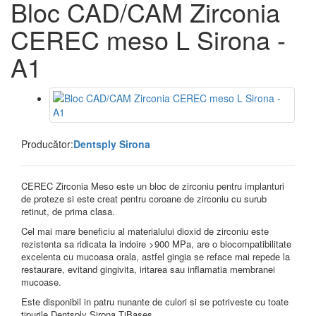
Bloc CAD/CAM Zirconia
CEREC meso L Sirona -
A1
Producător:
Dentsply Sirona
CEREC Zirconia Meso este un bloc de zirconiu pentru implanturi
de proteze si este creat pentru coroane de zirconiu cu surub
retinut, de prima clasa.
Cel mai mare beneficiu al materialului dioxid de zirconiu este
rezistenta sa ridicata la indoire >900 MPa, are o biocompatibilitate
excelenta cu mucoasa orala, astfel gingia se reface mai repede la
restaurare, evitand gingivita, iritarea sau inflamatia membranei
mucoase.
Este disponibil in patru nunante de culori si se potriveste cu toate
tipurile Dentsply Sirona TiBases.