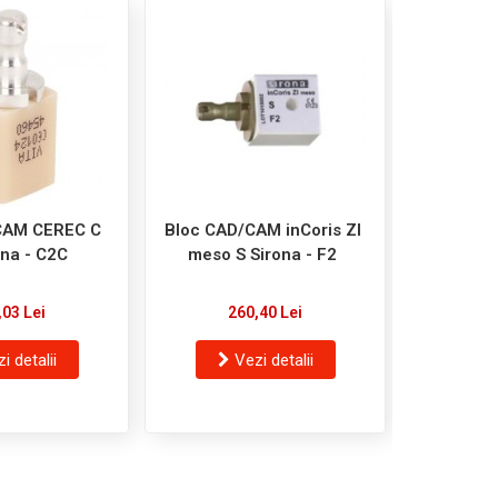
CAM CEREC C
Bloc CAD/CAM inCoris ZI
Bloc CA
ona - C2C
meso S Sirona - F2
10 S
,03 Lei
260,40 Lei
6
i detalii
Vezi detalii
V