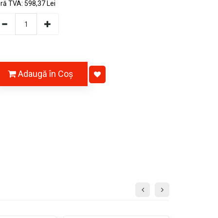
ără TVA:
598,37 Lei
Adaugă în Coş