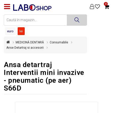
0
PRODUSE
MEDICINĂ
DENTARĂ
euro
lei
TEHNICĂ
MEDICINĂ DENTARĂ
Consumabile
DENTARĂ
Anse Detartraj si accesorii
DEZINFECȚIE
ȘI
Ansa detartraj
STERILIZARE
Interventii mini invazive
SUPER
- pneumatic (pe aer)
OFERTĂ
S66D
ÎNCHIRIERI
ECHIPAMENTE
SECOND
HAND