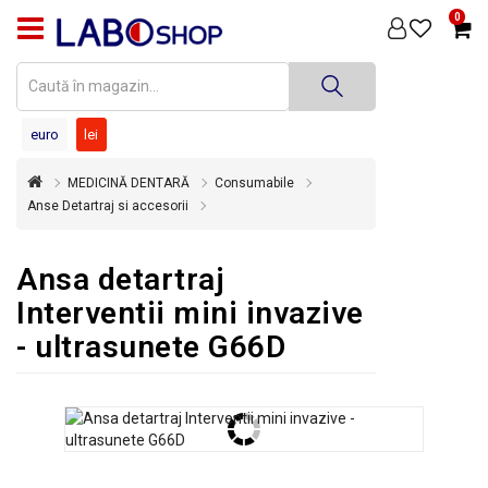
0
PRODUSE
MEDICINĂ
DENTARĂ
euro
lei
TEHNICĂ
MEDICINĂ DENTARĂ
Consumabile
DENTARĂ
Anse Detartraj si accesorii
DEZINFECȚIE
ȘI
Ansa detartraj
STERILIZARE
Interventii mini invazive
SUPER
- ultrasunete G66D
OFERTĂ
ÎNCHIRIERI
ECHIPAMENTE
SECOND
HAND