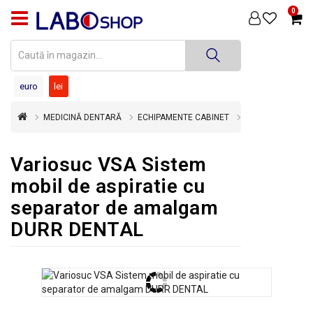
0
PRODUSE
MEDICINĂ
DENTARĂ
euro
lei
TEHNICĂ
MEDICINĂ DENTARĂ
ECHIPAMENTE CABINET
DENTARĂ
DEZINFECȚIE
Variosuc VSA Sistem
ȘI
STERILIZARE
mobil de aspiratie cu
separator de amalgam
SUPER
OFERTĂ
DURR DENTAL
ÎNCHIRIERI
ECHIPAMENTE
SECOND
HAND