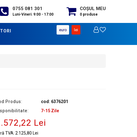
0755 081 301
COŞUL MEU
Luni-Vineri: 9:00 - 17:00
0
produse
euro
lei
TORI
od Produs:
cod: 6376201
sponibilitate:
7-15 Zile
.572,22 Lei
ără TVA:
2.125,80 Lei