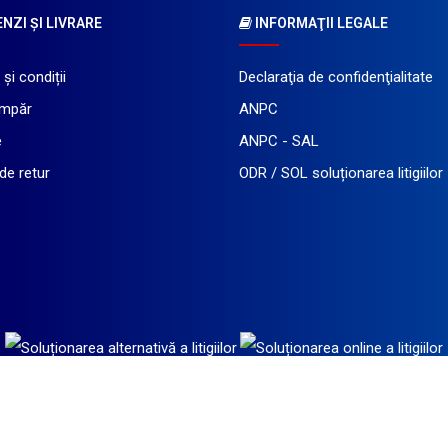
ZI ŞI LIVRARE
INFORMAŢII LEGALE
și condiții
Declaraţia de confidenţialitate
mpăr
ANPC
e
ANPC - SAL
 de retur
ODR / SOL soluționarea litigiilor
 SHOP SRL
- toate drepturile rezervate asupra imaginilor și informațiilor tehnice pr
Magazin dezvoltat de
LiveCOM