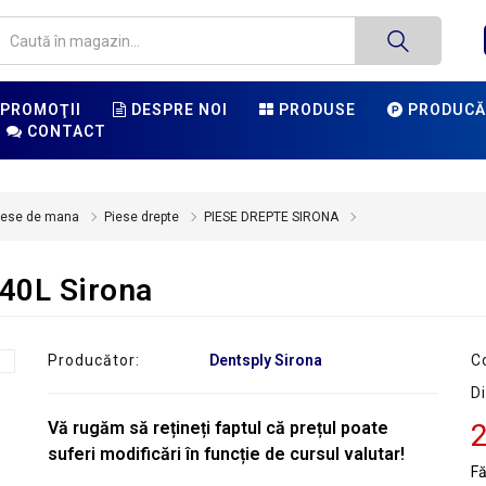
PROMOŢII
DESPRE NOI
PRODUSE
PRODUCĂ
CONTACT
iese de mana
Piese drepte
PIESE DREPTE SIRONA
 40L Sirona
Producător:
Dentsply Sirona
C
Di
Vă rugăm să rețineți faptul că prețul poate
2
suferi modificări în funcție de cursul valutar!
F