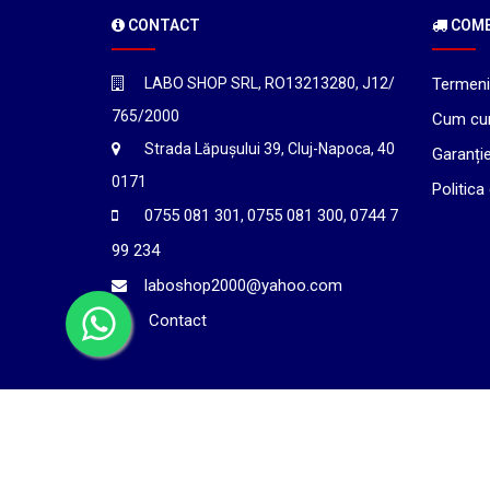
CONTACT
COMEN
LABO SHOP SRL, RO13213280, J12/
Termeni 
765/2000
Cum cu
Strada Lăpușului 39, Cluj-Napoca, 40
Garanți
0171
Politica
0755 081 301
0755 081 300
0744 7
,
,
99 234
laboshop2000@yahoo.com
Contact
©2026
LABO