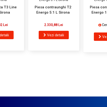
ta T3 Line
Piesa contraunghi T2
Piesa con
Sirona
Energo 5:1 L Sirona
Energo 1
82 Lei
2.330,88 Lei
Cer
detalii
Vezi detalii
Vez