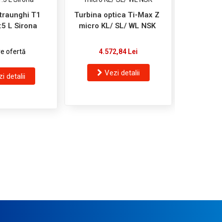
traunghi T1
Turbina optica Ti-Max Z
:5 L Sirona
micro KL/ SL/ WL NSK
e ofertă
4.572,84 Lei
Vezi detalii
i detalii
Piesa d
BH 4
8
V