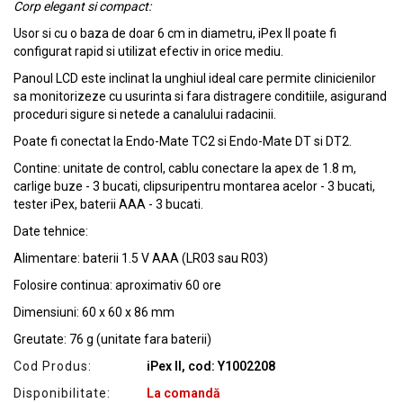
Corp elegant si compact:
Usor si cu o baza de doar 6 cm in diametru, iPex ll poate fi
configurat rapid si utilizat efectiv in orice mediu.
Panoul LCD este inclinat la unghiul ideal care permite clinicienilor
sa monitorizeze cu usurinta si fara distragere conditiile, asigurand
proceduri sigure si netede a canalului radacinii.
Poate fi conectat la Endo-Mate TC2 si Endo-Mate DT si DT2.
Contine: unitate de control, cablu conectare la apex de 1.8 m,
carlige buze - 3 bucati, clipsuripentru montarea acelor - 3 bucati,
tester iPex, baterii AAA - 3 bucati.
Date tehnice:
Alimentare: baterii 1.5 V AAA (LR03 sau R03)
Folosire continua: aproximativ 60 ore
Dimensiuni: 60 x 60 x 86 mm
Greutate: 76 g (unitate fara baterii)
Cod Produs:
iPex ll, cod: Y1002208
Disponibilitate:
La comandă