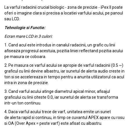
La varful radacinii crucial biologic - zona de precizie - iPex ll poate
oferi o imagine clara si precisa a locatiei varfului acului, pe panoul
sau LCD.
Tehnologie si Functie:
Ecran mare LCD in 3 culori:
1. Cand acul este introdus in canalul radacinii, un grafic cu linii
afiseaza progresul acestuia, pozitia liniei reflectand pozitia acului
pe masura ce coboara.
2. Pe masura ce varful acului se apropie de varful radacinii (0.5 ~)
graficul cu linii devine albastru, iar sunetul de alerta audio creste in
ton si se accelereaza in tempo pentru a anunta utilizatorul ca acul
intra in zona de precizie.
3. Cand varful acului atinge diametrul apical minor, afisajul
graficului cu linii citeste 0.0, iar sunetul de alerta se transforma
intr-un ton continuu.
4. Daca varful acului trece de varf, unitatea emite un sunet
de alerta rapid si continuu, in timp ce cuvantul APEX apare cu rosu
si OA (Over Apex = peste varf) este afisat cu albastru.