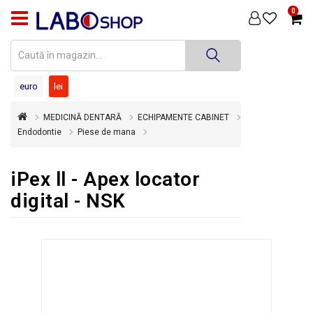
0
PRODUSE
MEDICINĂ
DENTARĂ
euro
lei
TEHNICĂ
MEDICINĂ DENTARĂ
ECHIPAMENTE CABINET
DENTARĂ
Endodontie
Piese de mana
DEZINFECȚIE
ȘI
iPex ll - Apex locator
STERILIZARE
digital - NSK
SUPER
OFERTĂ
ÎNCHIRIERI
ECHIPAMENTE
SECOND
HAND