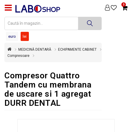
0
PRODUSE
MEDICINĂ
DENTARĂ
euro
lei
TEHNICĂ
MEDICINĂ DENTARĂ
ECHIPAMENTE CABINET
DENTARĂ
Compresoare
DEZINFECȚIE
ȘI
Compresor Quattro
STERILIZARE
Tandem cu membrana
SUPER
de uscare si 1 agregat
OFERTĂ
DURR DENTAL
ÎNCHIRIERI
ECHIPAMENTE
SECOND
HAND