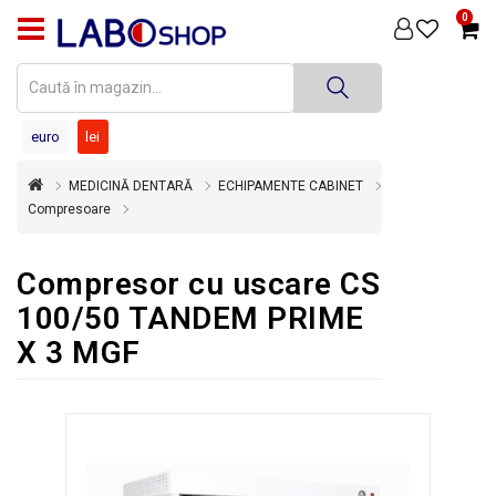
0
PRODUSE
MEDICINĂ
DENTARĂ
euro
lei
TEHNICĂ
MEDICINĂ DENTARĂ
ECHIPAMENTE CABINET
DENTARĂ
Compresoare
DEZINFECȚIE
ȘI
Compresor cu uscare CS
STERILIZARE
100/50 TANDEM PRIME
SUPER
X 3 MGF
OFERTĂ
ÎNCHIRIERI
ECHIPAMENTE
SECOND
HAND