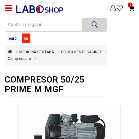
0
PRODUSE
MEDICINĂ
DENTARĂ
euro
lei
TEHNICĂ
MEDICINĂ DENTARĂ
ECHIPAMENTE CABINET
DENTARĂ
Compresoare
DEZINFECȚIE
ȘI
COMPRESOR 50/25
STERILIZARE
PRIME M MGF
SUPER
OFERTĂ
ÎNCHIRIERI
ECHIPAMENTE
SECOND
HAND