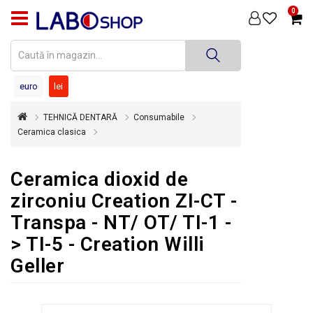
0
PRODUSE
MEDICINĂ
DENTARĂ
euro
lei
TEHNICĂ
TEHNICĂ DENTARĂ
Consumabile
DENTARĂ
Ceramica clasica
DEZINFECȚIE
ȘI
Ceramica dioxid de
STERILIZARE
zirconiu Creation ZI-CT -
SUPER
Transpa - NT/ OT/ TI-1 -
OFERTĂ
> TI-5 - Creation Willi
ÎNCHIRIERI
Geller
ECHIPAMENTE
SECOND
HAND