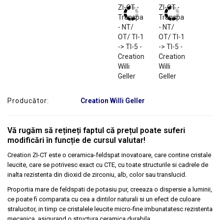
Producător:
Creation Willi Geller
Vă rugăm să rețineți faptul că prețul poate suferi
modificări în funcție de cursul valutar!
Creation ZI-CT este o ceramica-feldspat inovatoare, care contine cristale
leucite, care se potrivesc exact cu CTE, cu toate structurile si cadrele de
inalta rezistenta din dioxid de zirconiu, alb, color sau translucid.
Proportia mare de feldspati de potasiu pur, creeaza o dispersie a luminii,
ce poate fi comparata cu cea a dintilor naturali si un efect de culoare
stralucitor, in timp ce cristalele leucite micro-fine imbunatatesc rezistenta
mecanica, asigurand o structura ceramica durabila.