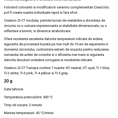
Folosind colorantii si modificatorii ceramici complementari CreaColor,
pot fi create nuante individuale rapid si fara efort.
Creation ZI-CT modular, permite lucrari de restabilire a dioxidului de
zirconiu cu o culoare impresionanta si stabilitate dimensionala, cu o
reflectare a luminii, si dinamica stralucitoare.
Ofera rezistenta excelenta datorita temperaturii ridicate de ardere,
siguranta de procesare bazata pe mai mult de 10 ani de experienta in
domeniul zirconiului, contractare extrem de scazuta pentru reducerea
numarului de arderi de corectie si o eficienta mai mare si siguranta
datorita structurii cristaline omogene si rezistentei ridicate.
Creation ZI-CT Transpa contine 7 nuante: NT neutral, OT opal, TI-1 blue,
TI-2 white, TI-3 pink, TI-4 yellow si TI-5 grey.
20 g
Date tehnice:
Temperatura preincalzire: 500 °C
Timp de uscare: 2 minute
Marirea temperaturii: 45 °C/minut