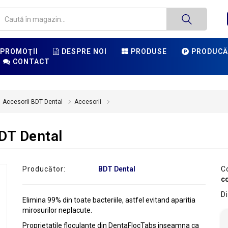
PROMOŢII
DESPRE NOI
PRODUSE
PRODUCĂ
CONTACT
Accesorii BDT Dental
Accesorii
DT Dental
Producător:
BDT Dental
C
c
Di
Elimina 99% din toate bacteriile, astfel evitand aparitia
mirosurilor neplacute.
Proprietatile floculante din DentaFlocTabs inseamna ca