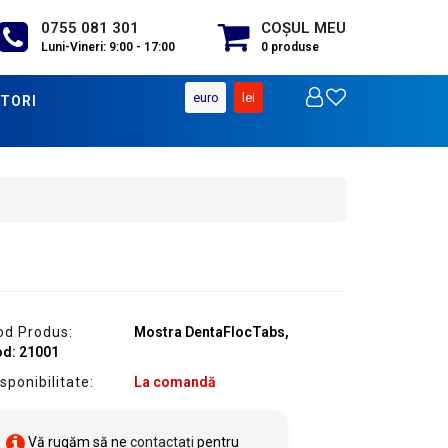
0755 081 301
COŞUL MEU
Luni-Vineri: 9:00 - 17:00
0
produse
euro
lei
TORI
od Produs:
Mostra DentaFlocTabs,
od: 21001
sponibilitate:
La comandă
Vă rugăm să ne
contactați
pentru