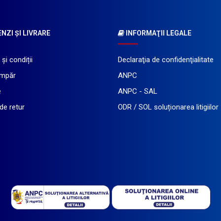
ZI ŞI LIVRARE
INFORMAŢII LEGALE
și condiții
Declaraţia de confidenţialitate
mpăr
ANPC
e
ANPC - SAL
 de retur
ODR / SOL soluționarea litigiilor