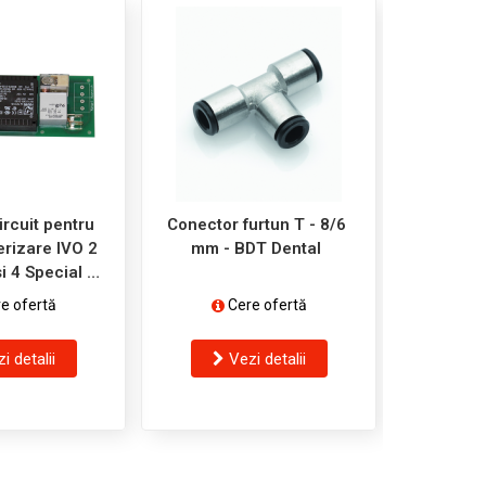
ircuit pentru
Conector furtun T - 8/6
Burete 
erizare IVO 2
mm - BDT Dental
partea d
si 4 Special si
cutia de 
 Manual - BDT
BD
e ofertă
Cere ofertă
C
ntal
i detalii
Vezi detalii
V