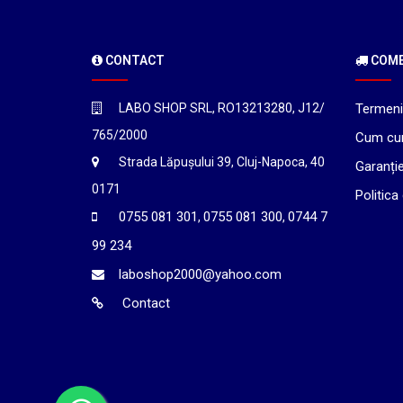
CONTACT
COMEN
LABO SHOP SRL, RO13213280, J12/
Termeni 
765/2000
Cum cu
Strada Lăpușului 39, Cluj-Napoca, 40
Garanți
0171
Politica
0755 081 301
0755 081 300
0744 7
,
,
99 234
laboshop2000@yahoo.com
Contact