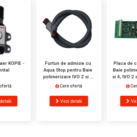
aer KOPIE -
Furtun de admisie cu
Placa de c
ntal
Aqua Stop pentru Baie
Baie polim
polimerizare IVO 2 si 4
si 4, IVO 2 
Special - BDT Dental
IVO 2 si 4
ofertă
Cere ofertă
Cer
De
detalii
Vezi detalii
Vez