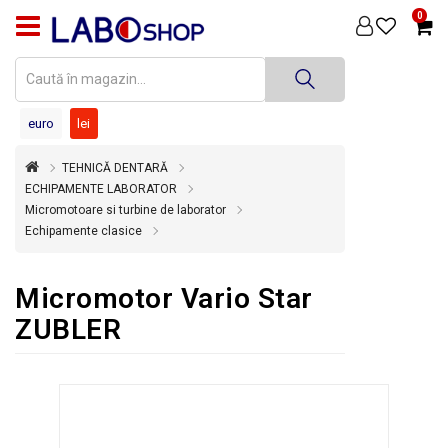
0
PRODUSE
MEDICINĂ
DENTARĂ
euro
lei
TEHNICĂ
TEHNICĂ DENTARĂ
DENTARĂ
ECHIPAMENTE LABORATOR
Micromotoare si turbine de laborator
DEZINFECȚIE
Echipamente clasice
ȘI
STERILIZARE
Micromotor Vario Star
SUPER
OFERTĂ
ZUBLER
ÎNCHIRIERI
ECHIPAMENTE
SECOND
HAND