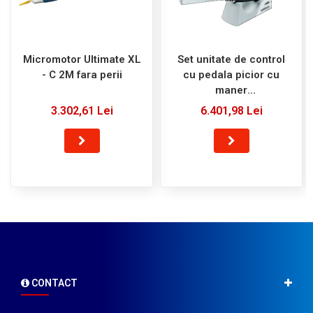
Micromotor Ultimate XL
Set unitate de control
- C 2M fara perii
cu pedala picior cu
maner
(stanga/dreapta)
3.302,61 Lei
6.401,98 Lei
VARIOstar T50 - 220 V -
240 V - Zubler
CONTACT