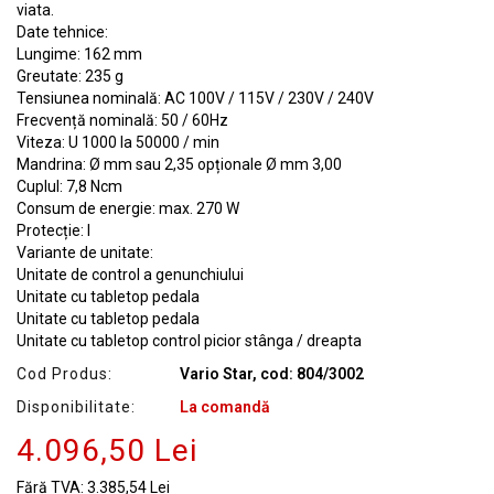
viata.
Date tehnice:
Lungime: 162 mm
Greutate: 235 g
Tensiunea nominală: AC 100V / 115V / 230V / 240V
Frecvență nominală: 50 / 60Hz
Viteza: U 1000 la 50000 / min
Mandrina: Ø mm sau 2,35 opționale Ø mm 3,00
Cuplul: 7,8 Ncm
Consum de energie: max.
270 W
Protecție: I
Variante de unitate:
Unitate de control a genunchiului
Unitate cu tabletop pedala
Unitate cu tabletop pedala
Unitate cu tabletop control picior stânga / dreapta
Cod Produs:
Vario Star, cod: 804/3002
Disponibilitate:
La comandă
4.096,50 Lei
Fără TVA:
3.385,54 Lei