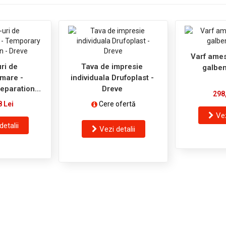
Varf ames
ri de
Tava de impresie
galben
mare -
individuala Drufoplast -
eparation -
Dreve
298
ve
8 Lei
Cere ofertă
Vez
detalii
Vezi detalii