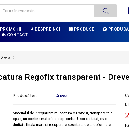
PROMOŢII
DESPRE NOI
PRODUSE
PRODUCĂ
CONTACT
 Dreve
catura Regofix transparent - Drev
Producător:
Dreve
C
Di
Materialul de inregistrare muscatura cu raze X, transparent, nu
2
opac, nu contine materiale de plomba. Usor de taiat, cu o
duritate finala mare si recuperare spontana de la deformare.
F