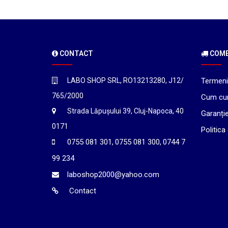
CONTACT
COMEN
LABO SHOP SRL, RO13213280, J12/
Termeni 
765/2000
Cum cu
Strada Lăpușului 39, Cluj-Napoca, 40
Garanți
0171
Politica
0755 081 301
0755 081 300
0744 7
,
,
99 234
laboshop2000@yahoo.com
Contact