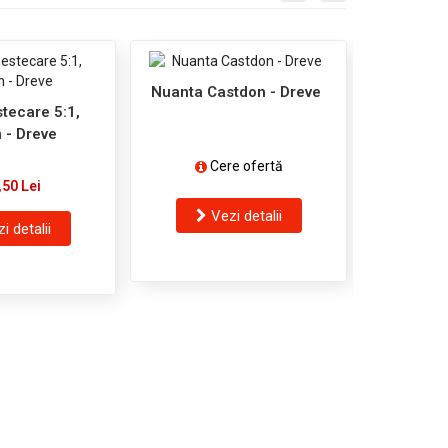
Nuanta Castdon - Dreve
tecare 5:1,
 - Dreve
Cere ofertă
,50 Lei
Vezi detalii
i detalii
Silicon D
5
V