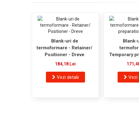
Blank-uri de
Blank-u
termoformare - Retainer/
termofor
Positioner - Dreve
Temporary pr
Dre
184,18 Lei
171,4
Vezi detalii
Vezi 