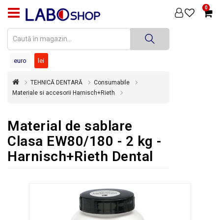
0
PRODUSE
MEDICINĂ
DENTARĂ
euro
lei
TEHNICĂ
TEHNICĂ DENTARĂ
Consumabile
DENTARĂ
Materiale si accesorii Harnisch+Rieth
DEZINFECȚIE
ȘI
Material de sablare
STERILIZARE
Clasa EW80/180 - 2 kg -
SUPER
Harnisch+Rieth Dental
OFERTĂ
ÎNCHIRIERI
ECHIPAMENTE
SECOND
HAND