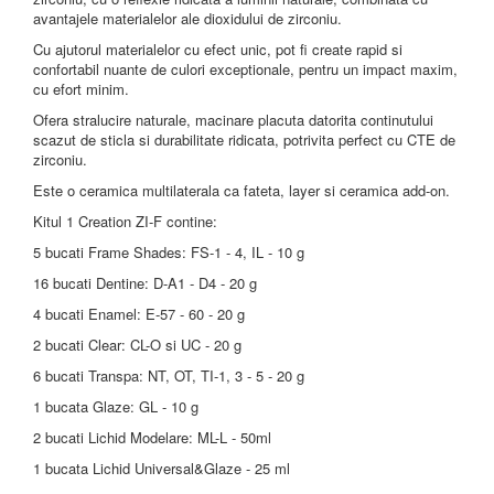
avantajele materialelor ale dioxidului de zirconiu.
Cu ajutorul materialelor cu efect unic, pot fi create rapid si
confortabil nuante de culori exceptionale, pentru un impact maxim,
cu efort minim.
Ofera stralucire naturale, macinare placuta datorita continutului
scazut de sticla si durabilitate ridicata, potrivita perfect cu CTE de
zirconiu.
Este o ceramica multilaterala ca fateta, layer si ceramica add-on.
Kitul 1 Creation ZI-F contine:
5 bucati Frame Shades: FS-1 - 4, IL - 10 g
16 bucati Dentine: D-A1 - D4 - 20 g
4 bucati Enamel: E-57 - 60 - 20 g
2 bucati Clear: CL-O si UC - 20 g
6 bucati Transpa: NT, OT, TI-1, 3 - 5 - 20 g
1 bucata Glaze: GL - 10 g
2 bucati Lichid Modelare: ML-L - 50ml
1 bucata Lichid Universal&Glaze - 25 ml