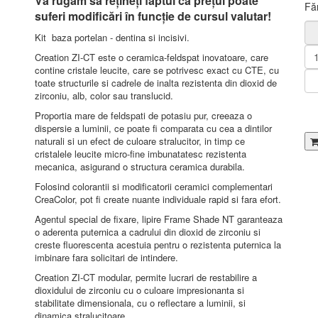
Vă rugăm să rețineți faptul că prețul poate
Fă
suferi modificări în funcție de cursul valutar!
Kit baza portelan - dentina si incisivi.
Creation ZI-CT este o ceramica-feldspat inovatoare, care
contine cristale leucite, care se potrivesc exact cu CTE, cu
toate structurile si cadrele de inalta rezistenta din dioxid de
zirconiu, alb, color sau translucid.
Proportia mare de feldspati de potasiu pur, creeaza o
dispersie a luminii, ce poate fi comparata cu cea a dintilor
naturali si un efect de culoare stralucitor, in timp ce
cristalele leucite micro-fine imbunatatesc rezistenta
mecanica, asigurand o structura ceramica durabila.
Folosind colorantii si modificatorii ceramici complementari
CreaColor, pot fi create nuante individuale rapid si fara efort.
Agentul special de fixare, lipire Frame Shade NT garanteaza
o aderenta puternica a cadrului din dioxid de zirconiu si
creste fluorescenta acestuia pentru o rezistenta puternica la
imbinare fara solicitari de intindere.
Creation ZI-CT modular, permite lucrari de restabilire a
dioxidului de zirconiu cu o culoare impresionanta si
stabilitate dimensionala, cu o reflectare a luminii, si
dinamica stralucitoare.