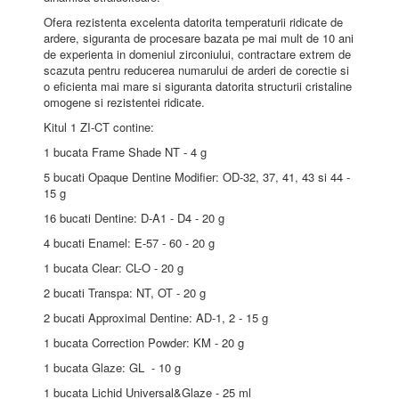
Ofera rezistenta excelenta datorita temperaturii ridicate de
ardere, siguranta de procesare bazata pe mai mult de 10 ani
de experienta in domeniul zirconiului, contractare extrem de
scazuta pentru reducerea numarului de arderi de corectie si
o eficienta mai mare si siguranta datorita structurii cristaline
omogene si rezistentei ridicate.
Kitul 1 ZI-CT contine:
1 bucata Frame Shade NT - 4 g
5 bucati Opaque Dentine Modifier: OD-32, 37, 41, 43 si 44 -
15 g
16 bucati Dentine: D-A1 - D4 - 20 g
4 bucati Enamel: E-57 - 60 - 20 g
1 bucata Clear: CL-O - 20 g
2 bucati Transpa: NT, OT - 20 g
2 bucati Approximal Dentine: AD-1, 2 - 15 g
1 bucata Correction Powder: KM - 20 g
1 bucata Glaze: GL - 10 g
1 bucata Lichid Universal&Glaze - 25 ml