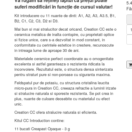
Vă rugăm să rețineți faptul că prețul poate
5.
suferi modificări în funcție de cursul valutar!
Fă
Kit introducere cu 11 nuante de dinti: A1, A2, A3, A3.5, B1,
B2, C1, C2, C3, D2 si D3.
Mai bun si mai stralucitor decat oricand, Creation CC este o
ceramica metalica de inalta contopire, cu proprietati optice
si fizice unice, care s-a dezvoltat in mod constant, in
conformitate cu cerintele estetice in crestere, recunoscute
in intreaga lume de aproape 30 de ani.
Materialele ceramice perfect coordonate au o omogenitate
excelenta si astfel garanteaza o rezistenta ridicata la
inconvoiere. Rezultatul este, o structura densa sinterizata
pentru straturi pure si non-poroase cu siguranta maxima.
Feldspatul pur de potasiu, cu structura cristalina leucita
micro-pura in Creation CC, creeaza refractie a luminii irizate
si stralucire naturala si sporeste rezistenta. Se pot crea in
plus, nuante de culoare deosebite cu materialul cu efect
unic.
Creation CC ofera stralucire naturala si eficienta.
Kitul CC Introduction contine:
11 bucati Creapast Opaque - 3 g