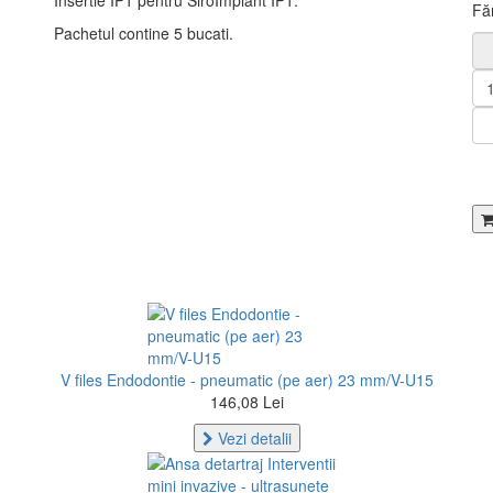
Insertie IP1 pentru SiroImplant IP1.
Fă
Pachetul contine 5 bucati.
V files Endodontie - pneumatic (pe aer) 23 mm/V-U15
146,08 Lei
Vezi detalii