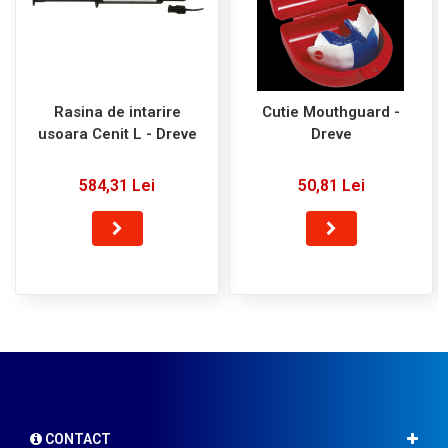
Rasina de intarire
Cutie Mouthguard -
usoara Cenit L - Dreve
Dreve
584,31 Lei
50,81 Lei
CONTACT