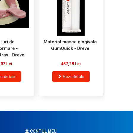
-uri de
Material masca gingivala
Cutter as
ormare -
GumQuick - Dreve
spir
 tray - Dreve
,02 Lei
457,28 Lei
9
i detalii
Vezi detalii
V
CONTUL MEU