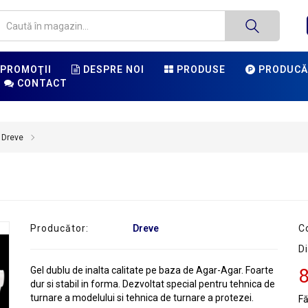
PROMOŢII
DESPRE NOI
PRODUSE
PRODUCĂ
CONTACT
 Dreve
Producător:
Dreve
C
Di
Gel dublu de inalta calitate pe baza de Agar-Agar. Foarte
8
dur si stabil in forma. Dezvoltat special pentru tehnica de
turnare a modelului si tehnica de turnare a protezei.
F