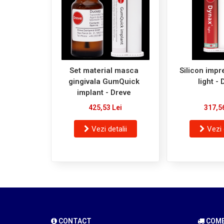
Set material masca
Silicon impr
gingivala GumQuick
light -
implant - Dreve
425,53 Lei
317,5
Vezi detalii
Vezi 
CONTACT
COMEN