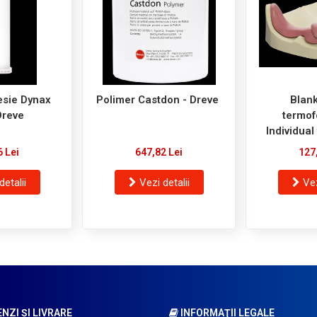
esie Dynax
Polimer Castdon - Dreve
Blank
 Dreve
termof
Individual
6 Lei
647,82 Lei
127
detalii
Vezi detalii
Vez
ZI ŞI LIVRARE
INFORMAŢII LEGALE