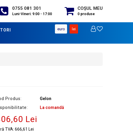
0755 081 301
COŞUL MEU
Luni-Vineri: 9:00 - 17:00
0
produse
euro
lei
TORI
od Produs:
Gelon
sponibilitate:
La comandă
06,60 Lei
ără TVA:
666,61 Lei