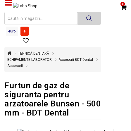
0
PRODUSE
MEDICINĂ
euro
lei
DENTARĂ
TEHNICĂ
DENTARĂ
TEHNICĂ DENTARĂ
ECHIPAMENTE LABORATOR
Accesorii BDT Dental
DEZINFECȚIE
Accesorii
ȘI
STERILIZARE
Furtun de gaz de
SUPER
OFERTĂ
siguranta pentru
arzatoarele Bunsen - 500
ÎNCHIRIERI
ECHIPAMENTE
mm - BDT Dental
SECOND
HAND