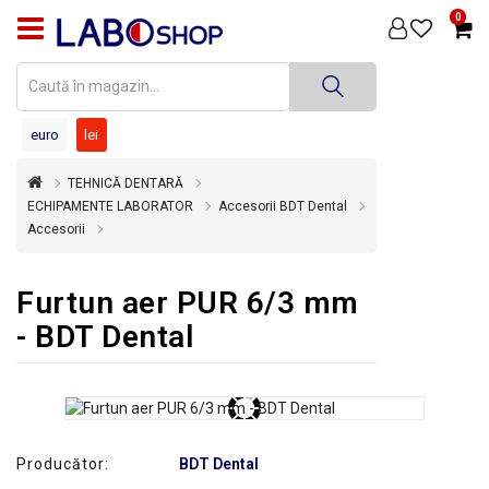
0
PRODUSE
MEDICINĂ
DENTARĂ
euro
lei
TEHNICĂ
TEHNICĂ DENTARĂ
DENTARĂ
ECHIPAMENTE LABORATOR
Accesorii BDT Dental
Accesorii
DEZINFECȚIE
ȘI
STERILIZARE
Furtun aer PUR 6/3 mm
SUPER
- BDT Dental
OFERTĂ
ÎNCHIRIERI
ECHIPAMENTE
SECOND
Producător:
BDT Dental
HAND