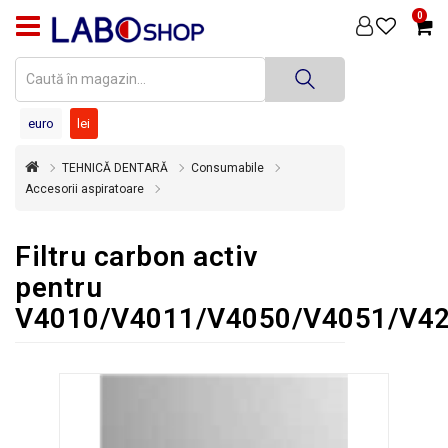
0
PRODUSE
MEDICINĂ
DENTARĂ
euro
lei
TEHNICĂ
TEHNICĂ DENTARĂ
Consumabile
DENTARĂ
Accesorii aspiratoare
DEZINFECȚIE
ȘI
Filtru carbon activ
STERILIZARE
pentru
SUPER
V4010/V4011/V4050/V4051/V4
OFERTĂ
ÎNCHIRIERI
ECHIPAMENTE
SECOND
HAND