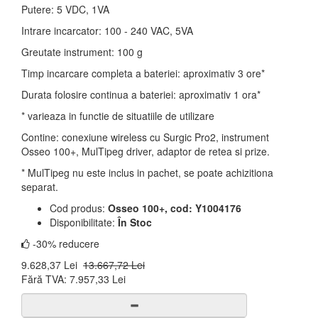
Putere: 5 VDC, 1VA
Intrare incarcator: 100 - 240 VAC, 5VA
Greutate instrument: 100 g
Timp incarcare completa a bateriei: aproximativ 3 ore*
Durata folosire continua a bateriei: aproximativ 1 ora*
* varieaza in functie de situatiile de utilizare
Contine: conexiune wireless cu Surgic Pro2, instrument
Osseo 100+, MulTipeg driver, adaptor de retea si prize.
* MulTipeg nu este inclus in pachet, se poate achizitiona
separat.
Cod produs:
Osseo 100+, cod: Y1004176
Disponibilitate:
În Stoc
-30% reducere
9.628,37 Lei
13.667,72 Lei
Fără TVA:
7.957,33 Lei