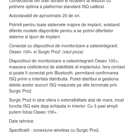
Confectionat din titan durabil si rezistent la tesuturi cu
potrivire optima a platformei standard ISQ calibrat.
Autoclavabil de aproximativ 20 de ori.
Potrivit pentru toate sistemele majore de implant, existand
diferite modele disponibile pentru a se potrivi diferitelor
sisteme si tipuri de implant.
Conectat cu dispozitivul de monitorizare a osteointegrarii,
Osseo 100+ si Surgic Pro2: (vezi poza)
Dispozitivul de monitorizare a osteointegrarii Osseo 100+,
masoara coeficientul de stabilitate al implantului, fara contact
si poate fi conectat prin Bluetooth, permitand confirmarea
ISQ printr-o interfata distribuita. Puteti distribui si gestiona
datele acelor scoruri ISQ masurate pe alte terminale prin
Surgic Pro2.
Surgic Pro2 in sine ofera o extensibilitate atat de mare, incat
functia ISQ este deja echipata in interior. Cu 3 pasi simpli
putem folosi Osseo 100+.
Date tehnice:
Specificatii - conexiune wireless cu Surgic Pro2.