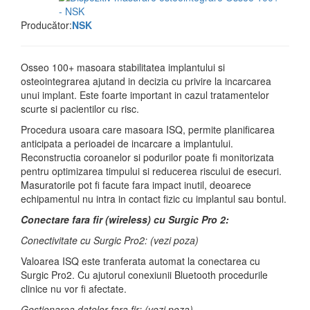
Producător:
NSK
Osseo 100+ masoara stabilitatea implantului si
osteointegrarea ajutand in decizia cu privire la incarcarea
unui implant. Este foarte important in cazul tratamentelor
scurte si pacientilor cu risc.
Procedura usoara care masoara ISQ, permite planificarea
anticipata a perioadei de incarcare a implantului.
Reconstructia coroanelor si podurilor poate fi monitorizata
pentru optimizarea timpului si reducerea riscului de esecuri.
Masuratorile pot fi facute fara impact inutil, deoarece
echipamentul nu intra in contact fizic cu implantul sau bontul.
Conectare fara fir (wireless) cu Surgic Pro 2:
Conectivitate cu Surgic Pro2: (vezi poza)
Valoarea ISQ este tranferata automat la conectarea cu
Surgic Pro2. Cu ajutorul conexiunii Bluetooth procedurile
clinice nu vor fi afectate.
Gestionarea datelor fara fir: (vezi poza)