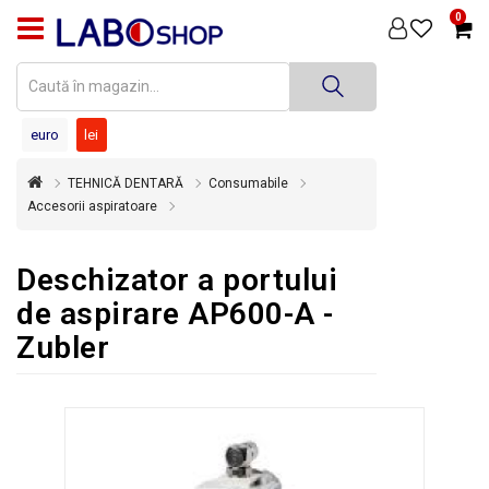
0
PRODUSE
MEDICINĂ
DENTARĂ
euro
lei
TEHNICĂ
TEHNICĂ DENTARĂ
Consumabile
DENTARĂ
Accesorii aspiratoare
DEZINFECȚIE
ȘI
Deschizator a portului
STERILIZARE
de aspirare AP600-A -
SUPER
Zubler
OFERTĂ
ÎNCHIRIERI
ECHIPAMENTE
SECOND
HAND