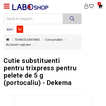
0
PRODUSE
MEDICINĂ
DENTARĂ
euro
lei
TEHNICĂ
TEHNICĂ DENTARĂ
Consumabile
DENTARĂ
Accesorii cuptoare
DEZINFECȚIE
ȘI
Cutie substituenti
STERILIZARE
pentru trixpress pentru
SUPER
pelete de 5 g
OFERTĂ
(portocaliu) - Dekema
ÎNCHIRIERI
ECHIPAMENTE
SECOND
HAND