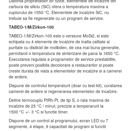
Datorita proprietatilor lor fizice, elementele de incalzire din
carbura de siliciu (SiC) ofera o temperatura maxima a
cuptorului de 1550 °C. Elementele de incalzire SiC, nu
trebuie sa fie regenerate cu un program de service.
TABEO-1/M/Zirkon-100
TABEO-1/M/Zirkon-100 este o versiune MoSi2, si este
echipata cu 4 elemente de incalzire de inalta calitate si
puritate cu disilicid de molibden, de cea mai buna generatie,
permitand o temperatura de sinterizare de pana la 1650 °C.
Executarea regulata a programelor de service prestabilite,
poate preveni posibila decolorare a restaurarilor si poate
creste durata de viata a elementelor de incalzire si a camerei
de ardere.
Dispune de controlul temperaturii (doar cu test-kit), curatarea
camerei de ardere si regenerarea elementelor de incalzire.
Detine termocuplu PtRh-Pt, de tip S, o rata maxima de
incalzire de 25 °C / minut, precizie a temperarurii la
1500 °C +/- 3 °C si functie timer.
Dispune de un control al programului, ecran LED cu 7
segmente, 4 etape, 9 capacitati de program si functii