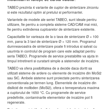
TABEO prezinta 4 variante de cuptor de sinterizare zirconiu
si este rezultatul optim al pretului si performantei.
Variantele de modele ale seriei TABEO, sunt ideale pentru
utilizare, fie pentru a completa sisteme CAD/CAM mai mici,
fie pentru extinderea cuptoarelor de sinterizare existente.
Capacitatile lor varieaza de la o tava de sinterizare Ø = 100
mm, pana la 3 tavi de sinterizare Ø = 120 mm. Programul
dumneavoastra de sinterizare poate fi introdus si salvat cu
usurinta in controlul de program care este adaptat pentru
seria TABEO. Programele de service prestabilite va ajuta in
timpul intretinerii si curatarii simple a sistemelor de incalzire.
TABEO va ofera posibilitatea de a decide daca doriti sa
utilizati sisteme de ardere cu elemente de incalzire din MoSi2
sau SiC. Ambele sisteme sunt proiectate pentru sinterizarea
conventionala pe termen lung. Elementele de incalzire din
disilicid de molibden (MoSi2), ofera o temeperatura maxima
a cuptorului de 1650 °C. Cu programele de service
predefinite, contaminarile elementelor de incalzire pot fi
regenerate.